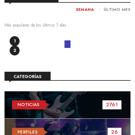
SEMANA
ÚLTIMO MES
Más populares de los últimos 7 días
1
2
CATEGORÍAS
2761
NOTICIAS
26
PERFILES