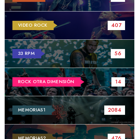
407
VIDEO ROCK
56
33 RPM
14
ROCK OTRA DIMENSIÓN
2084
MEMORIAS1
476
MEMORIAS2