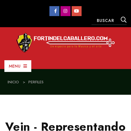
MENU
INICIO
>
PERFILES
Vein - Representando