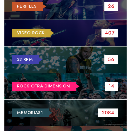
26
PERFILES
407
VIDEO ROCK
56
33 RPM
14
ROCK OTRA DIMENSIÓN
2084
MEMORIAS1