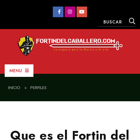
MENU
INICIO
>
PERFILES
Que es el Fortin del