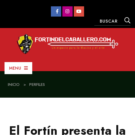
MENU
INICIO
>
PERFILES
El Fortín presenta la