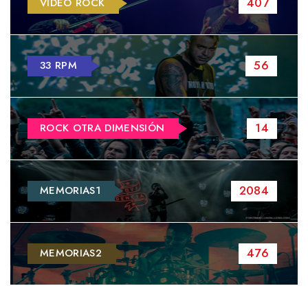
407
VIDEO ROCK
56
33 RPM
14
ROCK OTRA DIMENSIÓN
2084
MEMORIAS1
476
MEMORIAS2