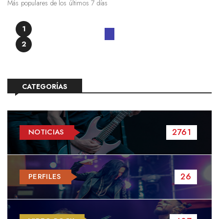
Más populares de los últimos 7 días
1
2
CATEGORÍAS
2761
NOTICIAS
26
PERFILES