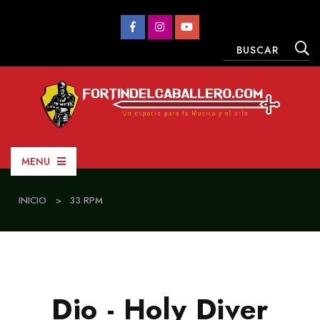
MENU
INICIO
>
33 RPM
Dio - Holy Diver