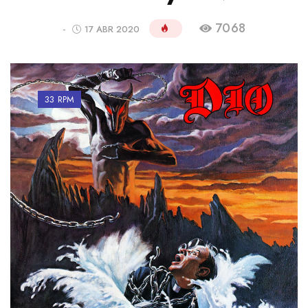
7068
-
17 ABR 2020
33 RPM