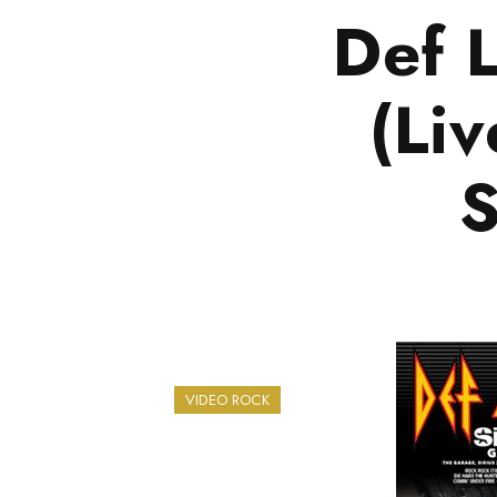
Def L
(Li
S
VIDEO ROCK