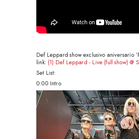
Def Leppard show exclusivo aniversario ’
link:
(1) Def Leppard - Live (full show) 
Set List:
0:00 Intro