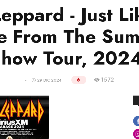
eppard - Just L
ve From The Su
how Tour, 202
1572
-
29 DIC 2024