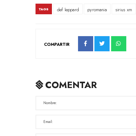
def leppard
pyromania
sirius xm
TAGS
COMPARTIR
COMENTAR