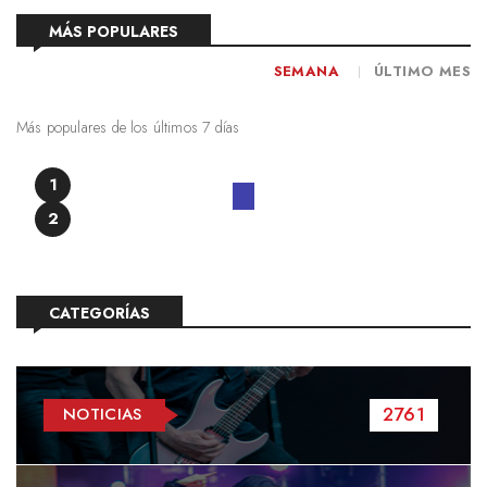
MÁS POPULARES
SEMANA
ÚLTIMO MES
Más populares de los últimos 7 días
1
2
CATEGORÍAS
2761
NOTICIAS