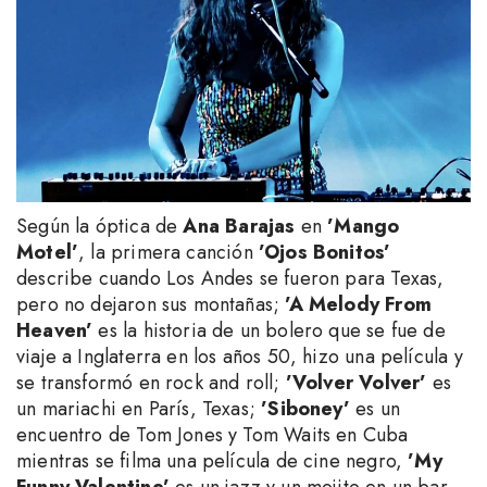
Según la óptica de
Ana Barajas
en
’Mango
Motel’
, la primera canción
’Ojos Bonitos’
describe cuando Los Andes se fueron para Texas,
pero no dejaron sus montañas;
’A Melody From
Heaven’
es la historia de un bolero que se fue de
viaje a Inglaterra en los años 50, hizo una película y
se transformó en rock and roll;
’Volver Volver’
es
un mariachi en París, Texas;
’Siboney’
es un
encuentro de Tom Jones y Tom Waits en Cuba
mientras se filma una película de cine negro,
’My
Funny Valentine’
es un jazz y un mojito en un bar