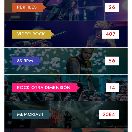
26
PERFILES
407
VIDEO ROCK
56
33 RPM
14
ROCK OTRA DIMENSIÓN
2084
MEMORIAS1