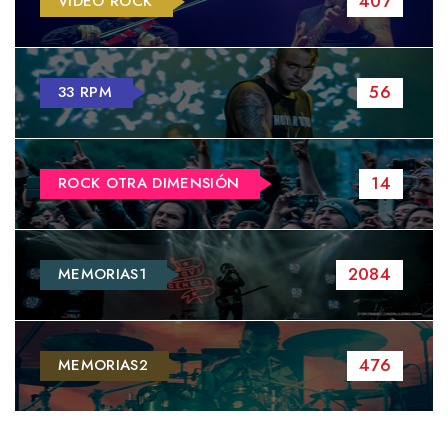
407
VIDEO ROCK
56
33 RPM
14
ROCK OTRA DIMENSIÓN
2084
MEMORIAS1
476
MEMORIAS2