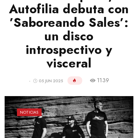
Autofilia debuta con
’Saboreando Sales’:
un disco
introspectivo y
visceral
1139
-
05 JUN 2025
NOTICIAS