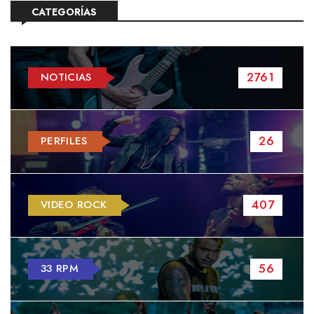
CATEGORÍAS
2761
NOTICIAS
26
PERFILES
407
VIDEO ROCK
56
33 RPM