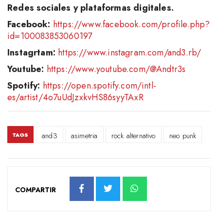
Redes sociales y plataformas digitales.
Facebook:
https://www.facebook.com/profile.php?
id=100083853060197
Instagrtam:
https://www.instagram.com/and3.rb/
Youtube:
https://www.youtube.com/@Andtr3s
Spotify:
https://open.spotify.com/intl-
es/artist/4o7uUdJzxkvHS86syyTAxR
and3
asimetria
rock alternativo
neo punk
TAGS
COMPARTIR