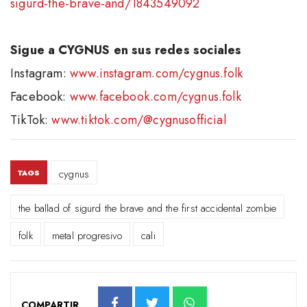
sigurd-the-brave-and/1843549092
Sigue a CYGNUS en sus redes sociales
Instagram:
www.instagram.com/cygnus.folk
Facebook:
www.facebook.com/cygnus.folk
TikTok:
www.tiktok.com/@cygnusofficial
cygnus
TAGS
the ballad of sigurd the brave and the first accidental zombie
folk
metal progresivo
cali
COMPARTIR