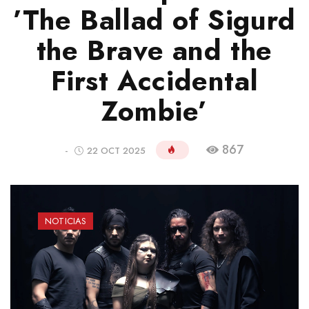
’The Ballad of Sigurd
the Brave and the
First Accidental
Zombie’
867
-
22 OCT 2025
NOTICIAS