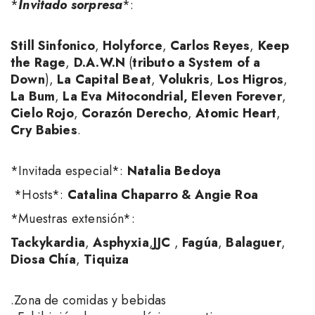
*
Invitado sorpresa
*:
Still Sinfonico
,
Holyforce
,
Carlos Reyes
,
Keep
the Rage
,
D.A.W.N
(
tributo a System of a
Down
),
La Capital Beat
,
Volukris
,
Los Higros
,
La Bum
,
La Eva Mitocondrial,
Eleven Forever
,
Cielo Rojo
,
Corazón Derecho
,
Atomic Heart
,
Cry Babies
.
*Invitada especial*:
Natalia Bedoya
*Hosts*:
Catalina Chaparro & Angie Roa
*Muestras extensión*:
Tackykardia
,
Asphyxia
,
JJC
,
Fagúa
,
Balaguer
,
Diosa Chía
,
Tiquiza
.Zona de comidas y bebidas