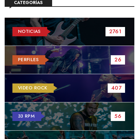
CATEGORÍAS
2761
NOTICIAS
26
PERFILES
407
VIDEO ROCK
56
33 RPM