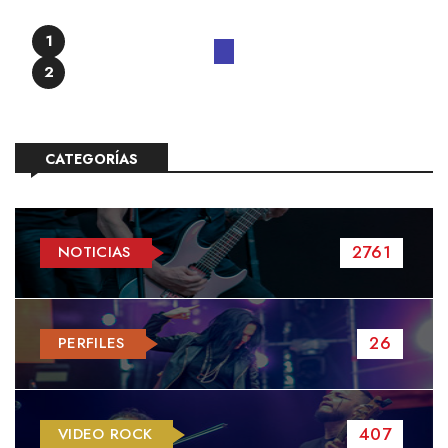
1
2
CATEGORÍAS
2761
NOTICIAS
26
PERFILES
407
VIDEO ROCK