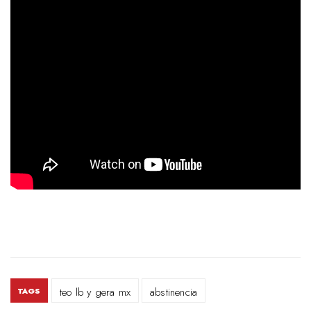
teo lb y gera mx
abstinencia
TAGS