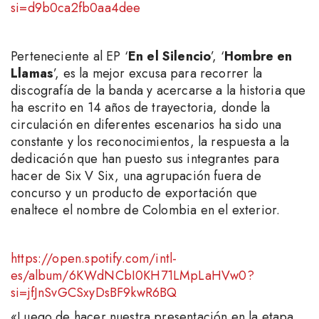
si=d9b0ca2fb0aa4dee
Perteneciente al EP ‘
En el Silencio
’, ‘
Hombre en
Llamas
’, es la mejor excusa para recorrer la
discografía de la banda y acercarse a la historia que
ha escrito en 14 años de trayectoria, donde la
circulación en diferentes escenarios ha sido una
constante y los reconocimientos, la respuesta a la
dedicación que han puesto sus integrantes para
hacer de Six V Six, una agrupación fuera de
concurso y un producto de exportación que
enaltece el nombre de Colombia en el exterior.
https://open.spotify.com/intl-
es/album/6KWdNCbI0KH71LMpLaHVw0?
si=jfJnSvGCSxyDsBF9kwR6BQ
«Luego de hacer nuestra presentación en la etapa