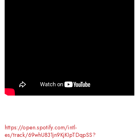
https://open.spotify.com/intl-
es/track/69whU831jn9KjKIpTDqpSS?