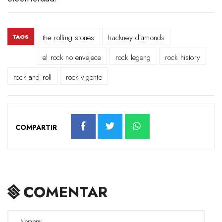
the rolling stones
hackney diamonds
TAGS
el rock no envejece
rock legeng
rock history
rock and roll
rock vigente
COMPARTIR
COMENTAR