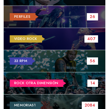
26
PERFILES
407
VIDEO ROCK
56
33 RPM
14
ROCK OTRA DIMENSIÓN
2084
MEMORIAS1