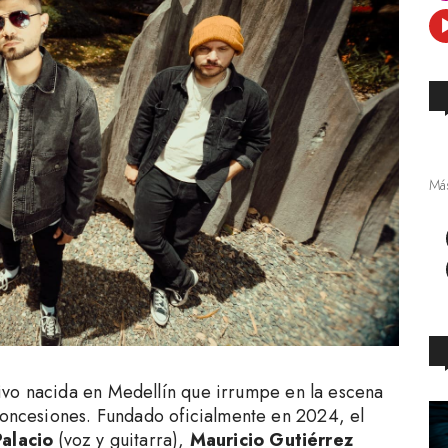
Más
ivo nacida en Medellín que irrumpe en la escena
 concesiones. Fundado oficialmente en 2024, el
Palacio
(voz y guitarra),
Mauricio Gutiérrez