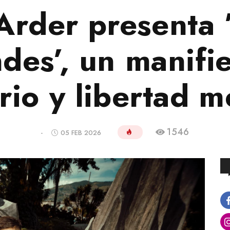
Arder presenta
des’, un manifi
erio y libertad m
1546
-
05 FEB 2026