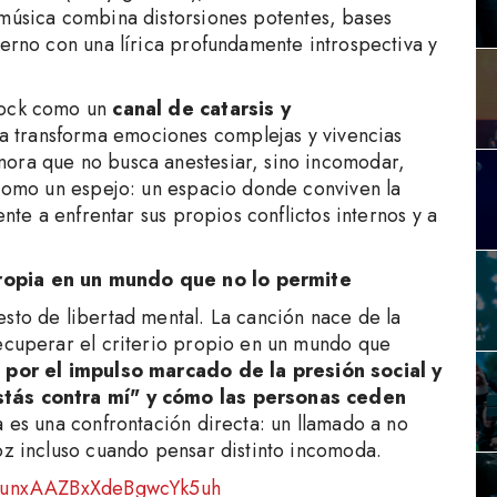
 música combina distorsiones potentes, bases
derno con una lírica profundamente introspectiva y
rock como un
canal de catarsis y
a transforma emociones complejas y vivencias
nora que no busca anestesiar, sino incomodar,
 como un espejo: un espacio donde conviven la
ente a enfrentar sus propios conflictos internos y a
ropia en un mundo que no lo permite
esto de libertad mental. La canción nace de la
recuperar el criterio propio en un mundo que
 por el impulso marcado de la presión social y
stás contra mí" y cómo las personas ceden
ra es una confrontación directa: un llamado a no
oz incluso cuando pensar distinto incomoda.
/09unxAAZBxXdeBgwcYk5uh