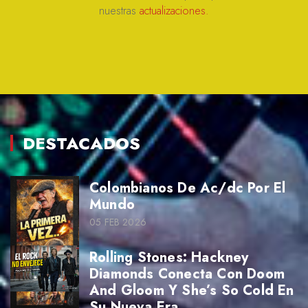
nuestras
actualizaciones.
DESTACADOS
Colombianos De Ac/dc Por El
Mundo
05 FEB 2026
Rolling Stones: Hackney
Diamonds Conecta Con Doom
And Gloom Y She’s So Cold En
Su Nueva Era