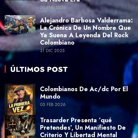
20 ENE 2026
Alejandro Barbosa Valderrama:
La Crónica De Un Nombre Que
Ya Suena A Leyenda Del Rock
Colombiano
31 DIC 2025
ÚLTIMOS POST
Colombianos De Ac/dc Por El
Mundo
05 FEB 2026
Trasarder Presenta ’qué
Pretendes’, Un Manifiesto De
Criterio Y Libertad Mental