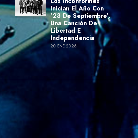
Los Inconformes
Inician El Año Con
’23 De Septiembre’,
Una Canción De
Libertad E
Independencia
20 ENE 2026