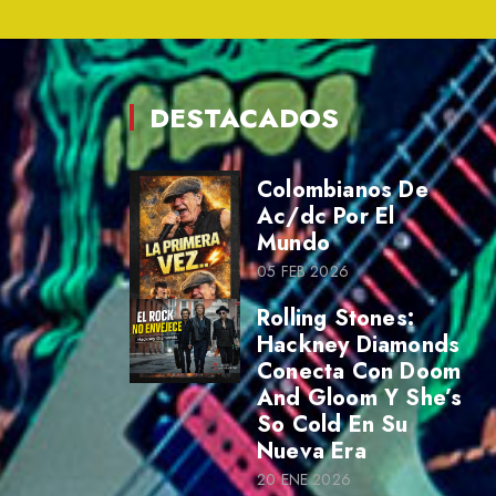
DESTACADOS
Colombianos De
Ac/dc Por El
Mundo
05 FEB 2026
Rolling Stones:
Hackney Diamonds
Conecta Con Doom
And Gloom Y She’s
So Cold En Su
Nueva Era
20 ENE 2026