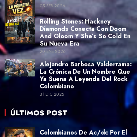
05 FEB 2026
Rolling Stones: Hackney
Diamonds Conecta Con Doom
And Gloom Y She’s So Cold En
Su Nueva Era
20 ENE 2026
Alejandro Barbosa Valderrama:
La Crónica De Un Nombre Que
Ya Suena A Leyenda Del Rock
Colombiano
31 DIC 2025
ÚLTIMOS POST
Colombianos De Ac/dc Por El