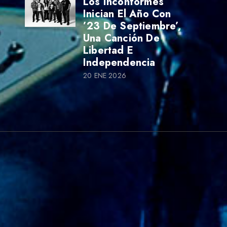
Los Inconformes
Inician El Año Con
’23 De Septiembre’,
Una Canción De
Libertad E
Independencia
20 ENE 2026