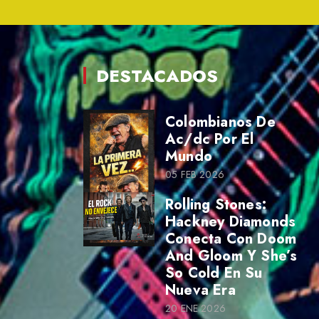
DESTACADOS
Colombianos De
Ac/dc Por El
Mundo
05 FEB 2026
Rolling Stones:
Hackney Diamonds
Conecta Con Doom
And Gloom Y She’s
So Cold En Su
Nueva Era
20 ENE 2026