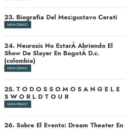
23.
Biografia Del Mes:gustavo Cerati
MEMORIAS1
24.
Neurosis No EstarÁ Abriendo El
Show De Slayer En BogotÁ D.c.
(colombia)
MEMORIAS1
25.
T O D O S S O M O S A N G E L E
S W O R L D T O U R
MEMORIAS1
26.
Sobre El Evento: Dream Theater En