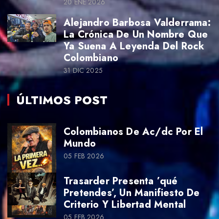
20 ENE 2026
Alejandro Barbosa Valderrama:
La Crónica De Un Nombre Que
Ya Suena A Leyenda Del Rock
Colombiano
31 DIC 2025
ÚLTIMOS POST
Colombianos De Ac/dc Por El
Mundo
05 FEB 2026
Trasarder Presenta ’qué
Pretendes’, Un Manifiesto De
Criterio Y Libertad Mental
05 FEB 2026