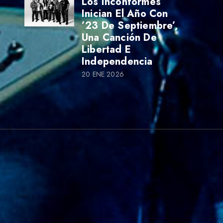
Los Inconformes
Inician El Año Con
’23 De Septiembre’,
Una Canción De
Libertad E
Independencia
20 ENE 2026