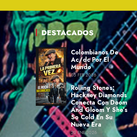
DESTACADOS
Colombianos De
Ac/dc Por El
Mundo
05 FEB 2026
Rolling Stones:
Hackney Diamonds
Conecta Con Doom
And Gloom Y She’s
So Cold En Su
Nueva Era
20 ENE 2026