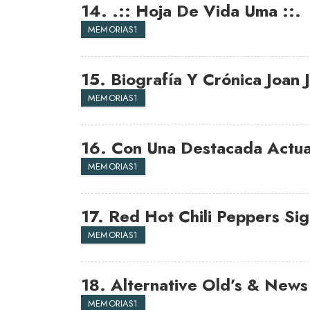
14.
.:: Hoja De Vida Uma ::.
MEMORIAS1
15.
Biografía Y Crónica Joan J
MEMORIAS1
16.
Con Una Destacada Actua
MEMORIAS1
17.
Red Hot Chili Peppers Sig
MEMORIAS1
18.
Alternative Old’s & News
MEMORIAS1