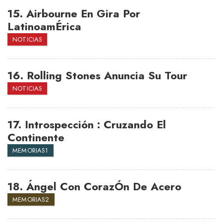
15.
Airbourne En Gira Por
LatinoamÉrica
NOTICIAS
16.
Rolling Stones Anuncia Su Tour
NOTICIAS
17.
Introspección : Cruzando El
Continente
MEMORIAS1
18.
Ángel Con CorazÓn De Acero
MEMORIAS2