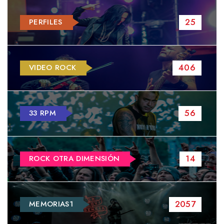
25
PERFILES
406
VIDEO ROCK
56
33 RPM
14
ROCK OTRA DIMENSIÓN
2057
MEMORIAS1