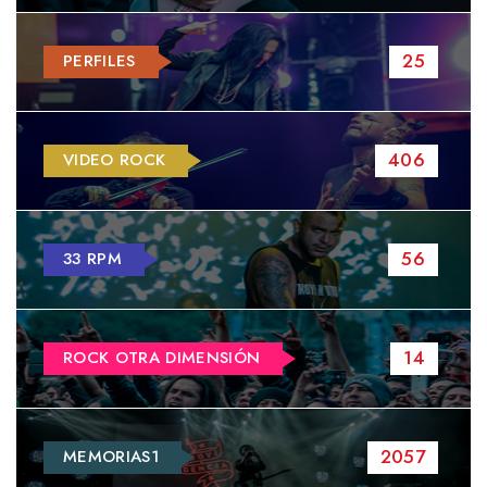
25
PERFILES
406
VIDEO ROCK
56
33 RPM
14
ROCK OTRA DIMENSIÓN
2057
MEMORIAS1