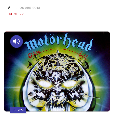
06 ABR 2016
31899
33 RPM