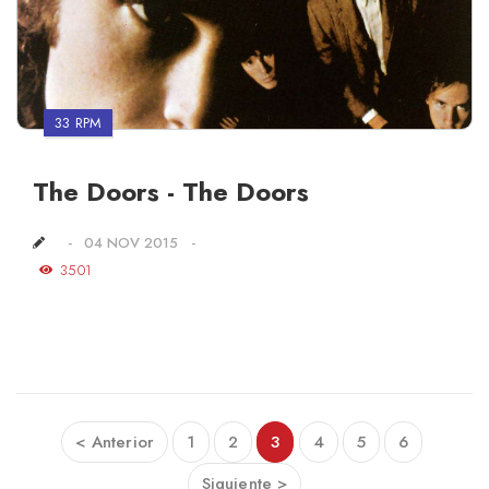
33 RPM
The Doors - The Doors
04 NOV 2015
3501
< Anterior
1
2
3
4
5
6
Siguiente >