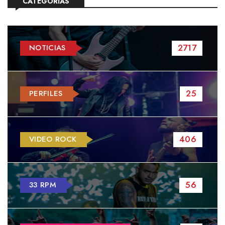
CATEGORÍAS
2717
NOTICIAS
25
PERFILES
406
VIDEO ROCK
56
33 RPM