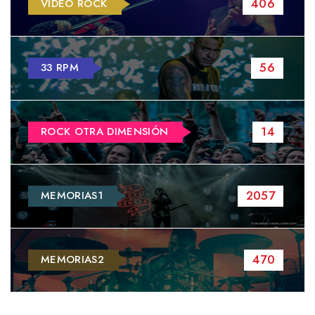
406
VIDEO ROCK
56
33 RPM
14
ROCK OTRA DIMENSIÓN
2057
MEMORIAS1
470
MEMORIAS2