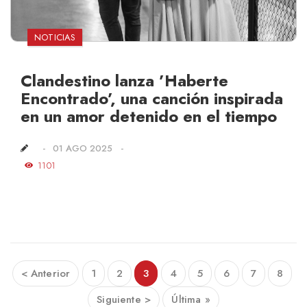
NOTICIAS
Clandestino lanza ’Haberte
Encontrado’, una canción inspirada
en un amor detenido en el tiempo
01 AGO 2025
1101
< Anterior
1
2
3
4
5
6
7
8
Siguiente >
Última »