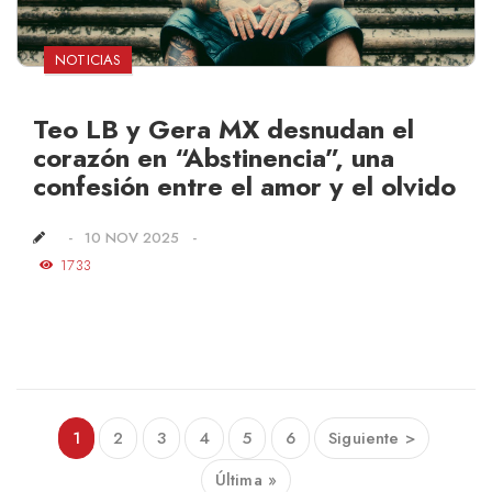
NOTICIAS
Teo LB y Gera MX desnudan el
corazón en “Abstinencia”, una
confesión entre el amor y el olvido
10 NOV 2025
1733
1
2
3
4
5
6
Siguiente >
Última »