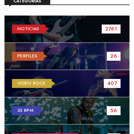
CATEGORÍAS
2761
NOTICIAS
26
PERFILES
407
VIDEO ROCK
56
33 RPM