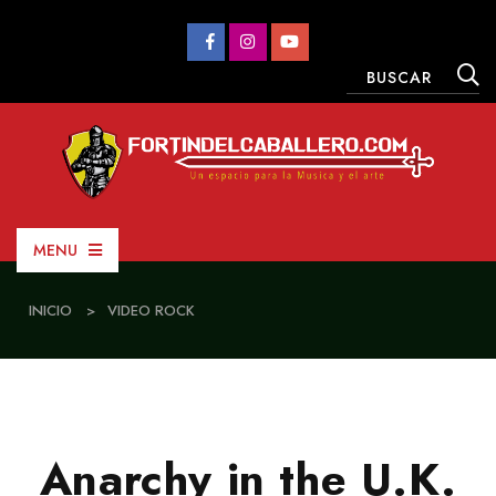
MENU
INICIO
>
VIDEO ROCK
Anarchy in the U.K.